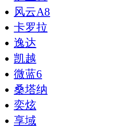
风云A8
卡罗拉
逸达
凯越
微蓝6
桑塔纳
奕炫
享域