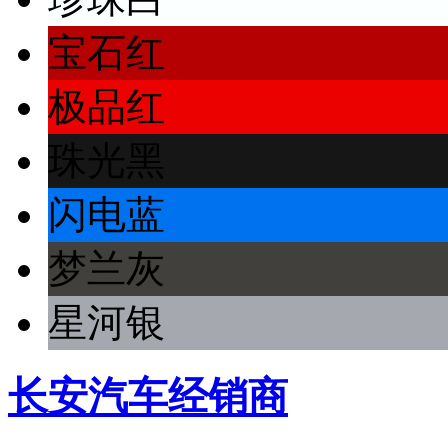
宝石红
极品红
珠光黑
闪电蓝
梦兰灰
星河银
长安汽车经销商