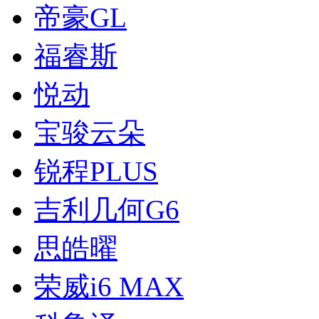
帝豪GL
福睿斯
悦动
宝骏云朵
锐程PLUS
吉利几何G6
思皓曜
荣威i6 MAX