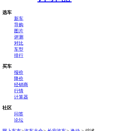
选车
新车
导购
图片
评测
对比
车型
排行
买车
报价
降价
经销商
行情
计算器
社区
问答
论坛
网上车市
>
汽车大全
>
长安汽车
>
逸动
>
综述