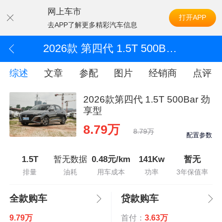
网上车市
打开APP
去APP了解更多精彩汽车信息
2026款 第四代 1.5T 500Bar 劲享型
综述
文章
参配
图片
经销商
点评
2026款第四代 1.5T 500Bar 劲
享型
8.79万
8.79万
配置参数
1.5T
暂无数据
0.48元/km
141Kw
暂无
排量
油耗
用车成本
功率
3年保值率
全款购车
贷款购车
9.79万
首付：
3.63万