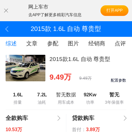
网上车市
打开APP
去APP了解更多精彩汽车信息
2015款 1.6L 自动 尊贵型
综述
文章
参配
图片
经销商
点评
2015款1.6L 自动 尊贵型
9.49万
9.49万
配置参数
1.6L
7.2L
暂无数据
92Kw
暂无
排量
油耗
用车成本
功率
3年保值率
全款购车
贷款购车
10.53万
首付：
3.89万