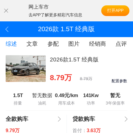
网上车市
打开APP
去APP了解更多精彩汽车信息
2026款 1.5T 经典版
综述
文章
参配
图片
经销商
点评
2026款1.5T 经典版
8.79万
8.79万
配置参数
1.5T
暂无数据
0.49元/km
141Kw
暂无
排量
油耗
用车成本
功率
3年保值率
全款购车
贷款购车
9.79万
首付：
3.63万