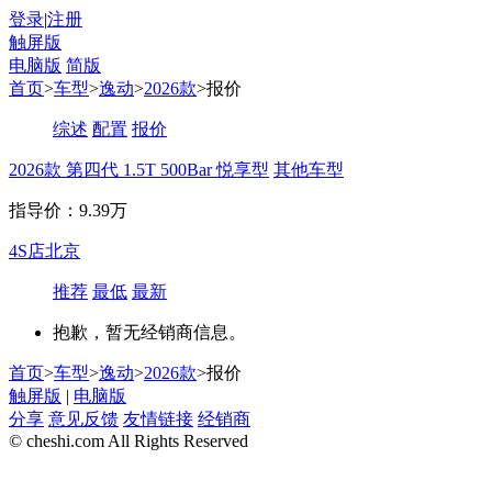
登录
|
注册
触屏版
电脑版
简版
首页
>
车型
>
逸动
>
2026款
>报价
综述
配置
报价
2026款 第四代 1.5T 500Bar 悦享型
其他车型
指导价：9.39万
4S店
北京
推荐
最低
最新
抱歉，暂无经销商信息。
首页
>
车型
>
逸动
>
2026款
>报价
触屏版
|
电脑版
分享
意见反馈
友情链接
经销商
© cheshi.com All Rights Reserved