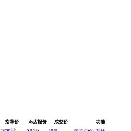
指导价
4s店报价
成交价
功能
9.58万
15条
获取底价
+对比