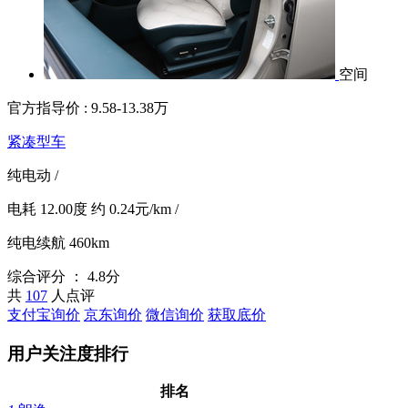
空间
官方指导价 :
9.58-13.38万
紧凑型车
纯电动
/
电耗
12.00度
约
0.24元/km
/
纯电续航
460km
综合评分 ：
4.8分
共
107
人点评
支付宝询价
京东询价
微信询价
获取底价
用户关注度排行
排名