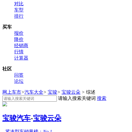
对比
车型
排行
买车
报价
降价
经销商
行情
计算器
社区
问答
论坛
网上车市
>
汽车大全
>
宝骏
>
宝骏云朵
>
综述
请输入搜索关键词
搜索
宝骏汽车
-
宝骏云朵
紧凑型车销量榜：
No.1