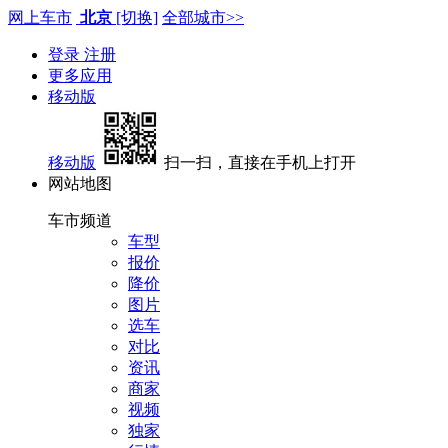
网上车市
北京
[切换]
全部城市>>
登录
注册
更多应用
移动版
移动版
扫一扫，直接在手机上打开
网站地图
车市频道
车型
报价
降价
图片
选车
对比
资讯
商家
视频
独家