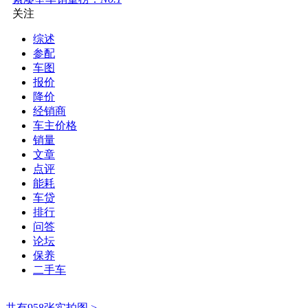
关注
综述
参配
车图
报价
降价
经销商
车主价格
销量
文章
点评
能耗
车贷
排行
问答
论坛
保养
二手车
共有958张实拍图 >