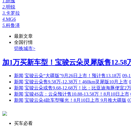
1.
朗逸
2.
明锐
3.
卡罗拉
4.
MG6
5.
科鲁泽
最新文章
全国行情
切换城市>
加1万买新车型！宝骏云朵灵犀版售12.58万.
新闻
宝骏云朵“大疆版”9月26日上市！预计售13.18万
09-1
新闻
宝骏云朵售9.58万-12.38万！460km灵犀版10月上市
新闻
宝骏云朵或售9.68-12.68万！比：比亚迪海豚便宜2
新闻
宝骏4S店：云朵预计售10.88-13.58万！8月10日上市
新闻
宝骏云朵4款车型曝光！8月10日上市 9月推大疆版
0
买车必看