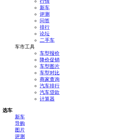
行情
新车
评测
问答
排行
论坛
二手车
车市工具
车型报价
降价促销
车型图片
车型对比
商家查询
汽车排行
汽车贷款
计算器
选车
新车
导购
图片
评测