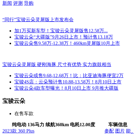
新闻
评测
导购
“同行”宝骏云朵灵犀版上市发布会
加1万买新车型！宝骏云朵灵犀版售12.58万...
宝骏云朵“大疆版”9月26日上市！预计售13.18万
宝骏云朵售9.58万-12.38万！460km灵犀版10月上市
宝骏云朵灵犀版 硬刚海豚 尺寸有优势 实力旗鼓相当
宝骏云朵或售9.68-12.68万！比：比亚迪海豚便宜2万
宝骏4S店：云朵预计售10.88-13.58万！8月10日上市
宝骏云朵4款车型曝光！8月10日上市 9月推大疆版
宝骏云朵
在售车款
纯电动 136马力 续航360km
电耗
12.00度
车辆信息
2023款 360 Plus
参配
图片
能