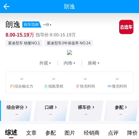
朗逸
朗逸
购车指南
--
分
8.00-15.19万
指导价:8.00-15.19万
紧凑型车 销量NO.1
紧凑型车3年保值率 NO.24
外观
内饰
座椅
--
--
--
--
综合输出力
续航里程
快充时间
慢充时间
综合评分
口碑
裸车价
参配
--
--
--
--
综述
文章
参配
图片
经销商
点评
降价