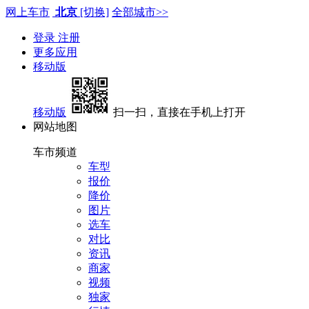
网上车市
北京
[切换]
全部城市>>
登录
注册
更多应用
移动版
移动版
扫一扫，直接在手机上打开
网站地图
车市频道
车型
报价
降价
图片
选车
对比
资讯
商家
视频
独家