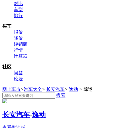
对比
车型
排行
买车
报价
降价
经销商
行情
计算器
社区
问答
论坛
网上车市
>
汽车大全
>
长安汽车
>
逸动
>
综述
搜索
长安汽车
-
逸动
查看燃油版