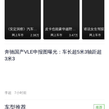
《安定洞察》汽车烧不烧油，和石油安全无关！
皮卡也能豪华越野！纵横F700上市，限时卖29.99万起
网上车市
网上车市
网上车市
2.38万
3.47万
奔驰国产VLE申报图曝光：车长超5米3轴距超
3米3
李超
7小时前
车型推荐
推荐