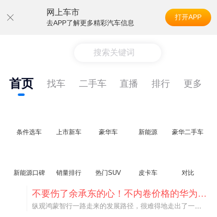
网上车市
打开APP
去APP了解更多精彩汽车信息
搜索关键词
首页
找车
二手车
直播
排行
更多
条件选车
上市新车
豪华车
新能源
豪华二手车
新能源口碑
销量排行
热门SUV
皮卡车
对比
不要伤了余承东的心！不内卷价格的华为，弥足珍贵！
纵观鸿蒙智行一路走来的发展路径，很难得地走出了一条和当下车市截然不同的道路：不靠降价走量、不参与低端价格厮杀，始终以技术迭代、架构创新、智能化体验升级、整车品质突破作为核心驱动力，稳步实现产品价值向上、品牌价格带稳步攀升。