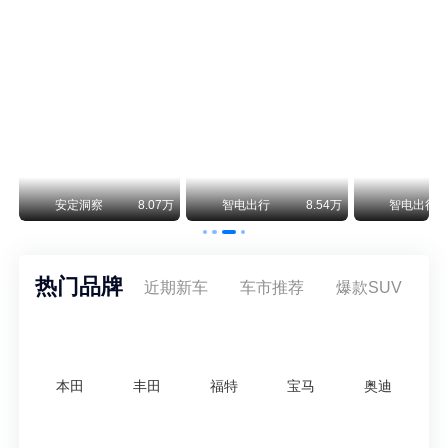
阿斯顿·马丁退出北京市场 三家门店全部关闭
曾在北京坐拥多家授权网点、稳居华北超豪华汽车市场重要一席的阿斯顿·马丁，如今彻底走完了在北京新车零售的全部征程。
不要伤了余承东的心！不内卷价格的华为，弥足珍贵！
纵观鸿蒙智行一路走来的发展路径，很难得地走出了一条和当下车市截然不同的道路：不靠降价走量、不参与低端价格厮杀，始终以技术迭代、架构创新、智能化体验升级、整车品质突破作为核心驱动力，稳步实现产品价值向上、品牌价格带稳步攀升。
万
安定洞察
8.07万
智电出行
8.54万
智电出行
热门品牌
近期新车
车市推荐
爆款SUV
本田
丰田
福特
宝马
奥迪