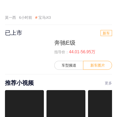
莫一西
6小时前
#
宝马iX3
已上市
新车
奔驰E级
44.01-56.95万
指导价：
车型频道
新车图片
推荐小视频
更多