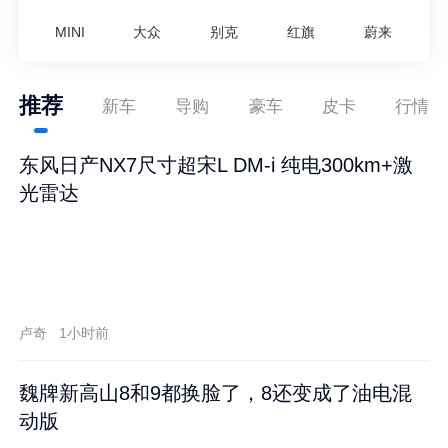
MINI
大众
别克
红旗
蔚来
推荐
新车
导购
豪车
皮卡
行情
东风日产NX7尺寸超宋L DM-i 纯电300km+激
光雷达
卢奇
1小时前
魏牌新高山8和9都换脸了，8还变成了油电混
动版