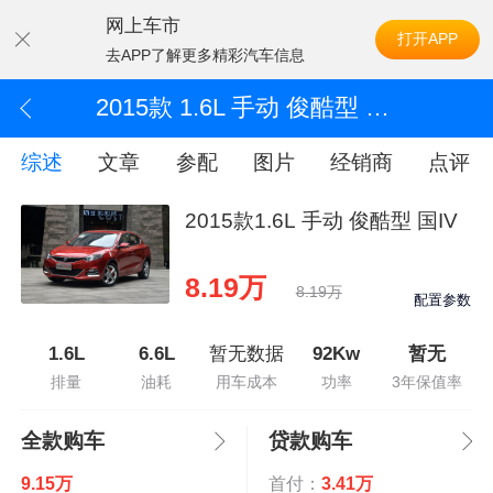
网上车市
打开APP
去APP了解更多精彩汽车信息
2015款 1.6L 手动 俊酷型 国IV
综述
文章
参配
图片
经销商
点评
2015款1.6L 手动 俊酷型 国IV
8.19万
8.19万
配置参数
1.6L
6.6L
暂无数据
92Kw
暂无
排量
油耗
用车成本
功率
3年保值率
全款购车
贷款购车
9.15万
首付：
3.41万