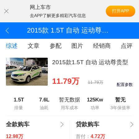
网上车市
打开APP
去APP了解更多精彩汽车信息
2015款 1.5T 自动 运动尊贵型
综述
文章
参配
图片
经销商
点评
2015款1.5T 自动 运动尊贵型
11.79万
11.79万
配置参数
1.5T
7.6L
暂无数据
125Kw
暂无
排量
油耗
用车成本
功率
3年保值率
全款购车
贷款购车
12.98万
首付：
4.72万