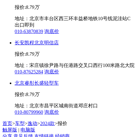
报价:
8.79万
地址：北京市丰台区西三环丰益桥地铁10号线泥洼站C
出口即到
010-63870839
询底价
长安凯程北京明信店
报价:
8.79万
地址：宋庄镇徐尹路与任港路交叉口西行100米路北大院
010-87625284
询底价
北京睿彤长盛轻型车
报价:
8.79万
地址：北京市昌平区城南街道邓庄村口
010-80799960
询底价
首页
>
车型
>
逸动
>
2024款
>报价
触屏版
|
电脑版
分享
意见反馈
友情链接
经销商