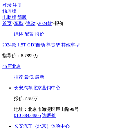
登录
|
注册
触屏版
电脑版
简版
首页
>
车型
>
逸动
>
2024款
>报价
综述
配置
报价
2024款 1.5T GDI自动 尊贵型
其他车型
指导价：8.7899万
4S店
北京
推荐
最低
最新
长安汽车北京营销中心
报价:
7.39万
地址：北京市海淀区巨山路99号
010-88434905
询底价
长安汽车（北京）体验中心