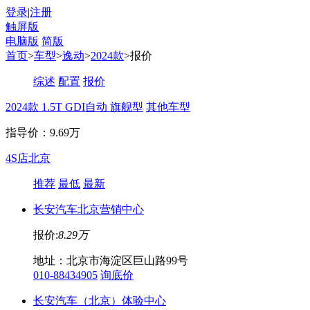
登录
|
注册
触屏版
电脑版
简版
首页
>
车型
>
逸动
>
2024款
>报价
综述
配置
报价
2024款 1.5T GDI自动 旗舰型
其他车型
指导价：9.69万
4S店
北京
推荐
最低
最新
长安汽车北京营销中心
报价:
8.29万
地址：北京市海淀区巨山路99号
010-88434905
询底价
长安汽车（北京）体验中心