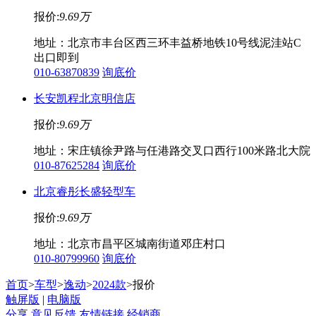
报价:
9.69万
地址：北京市丰台区西三环丰益桥地铁10号线泥洼站C
出口即到
010-63870839
询底价
长安凯程北京明信店
报价:
9.69万
地址：宋庄镇徐尹路与任港路交叉口西行100米路北大院
010-87625284
询底价
北京睿彤长盛轻型车
报价:
9.69万
地址：北京市昌平区城南街道邓庄村口
010-80799960
询底价
首页
>
车型
>
逸动
>
2024款
>报价
触屏版
|
电脑版
分享
意见反馈
友情链接
经销商