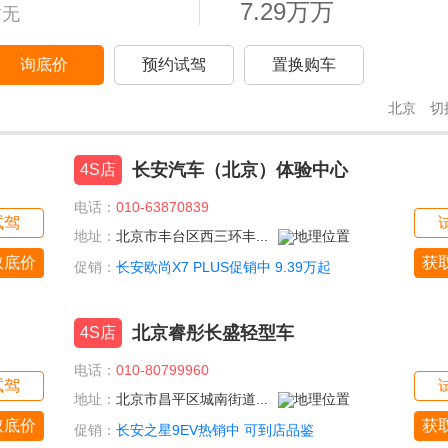
7.29万万
暂无
询底价
预约试驾
置换购车
北京
切
长安汽车（北京）体验中心
4S店
电话：
010-63870839
试驾
地址：
北京市丰台区西三环丰...
取底价
获
促销：
长安欧尚X7 PLUS促销中 9.39万起
北京睿彤长盛轻型车
4S店
电话：
010-80799960
试驾
地址：
北京市昌平区城南街道...
取底价
获
促销：
长安之星9EV热销中 可到店品鉴