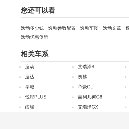
您还可以看
逸动多少钱
逸动参数配置
逸动车图
逸动文章
逸动优惠促销
相关车系
逸动
艾瑞泽8
逸达
凯越
享域
帝豪GL
锐程PLUS
吉利几何G6
缤瑞
艾瑞泽GX