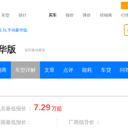
车型
排行
买车
报价
降价
经销商
行
S 1.5L手动豪华版
豪华版
返回逸动频道
销商
车型详解
文章
点评
能耗
车贷
问
7.29
北京最低报价 ：
万起
全国最低报价：
厂商指导价 ：