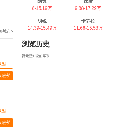
朗逸
速腾
8-15.19万
9.38-17.29万
明锐
卡罗拉
14.39-15.49万
11.68-15.58万
换城市>
浏览历史
暂无已浏览的车系!
试驾
取底价
试驾
取底价