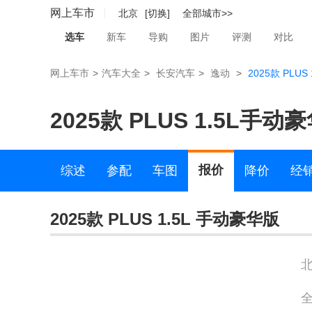
网上车市
北京
[切换]
全部城市>>
选车
新车
导购
图片
评测
对比
网上车市
>
汽车大全
>
长安汽车
>
逸动
>
2025款 PLU
2025款 PLUS 1.5L手动
报价
综述
参配
车图
降价
经
2025款 PLUS 1.5L 手动豪华版