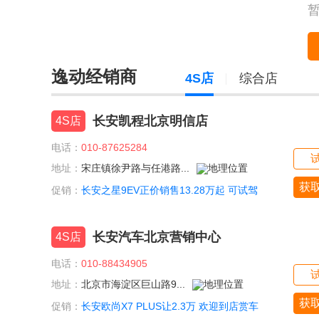
逸动经销商
4S店
综合店
长安凯程北京明信店
4S店
电话：
010-87625284
地址：
宋庄镇徐尹路与任港路...
获
促销：
长安之星9EV正价销售13.28万起 可试驾
长安汽车北京营销中心
4S店
电话：
010-88434905
地址：
北京市海淀区巨山路9...
获
促销：
长安欧尚X7 PLUS让2.3万 欢迎到店赏车