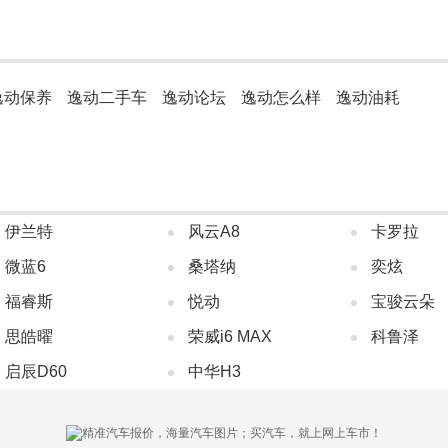
逸动保养
逸动二手车
逸动论坛
逸动怎么样
逸动油耗
伊兰特
风云A8
卡罗拉
微蓝6
桑塔纳
奕炫
福睿斯
悦动
宝骏云朵
思皓曜
荣威i6 MAX
科鲁泽
启辰D60
中华H3