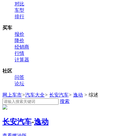
对比
车型
排行
买车
报价
降价
经销商
行情
计算器
社区
问答
论坛
网上车市
>
汽车大全
>
长安汽车
>
逸动
>
综述
搜索
长安汽车
-
逸动
查看燃油版