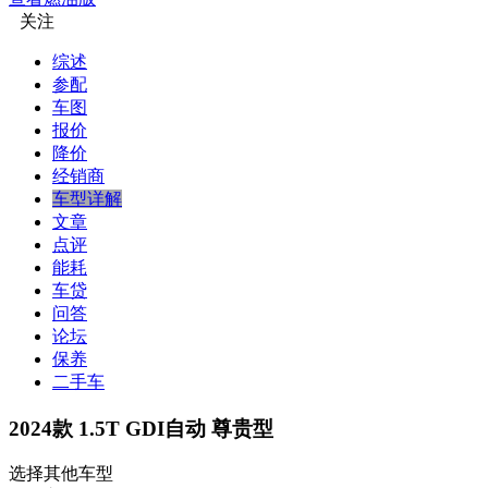
关注
综述
参配
车图
报价
降价
经销商
车型详解
文章
点评
能耗
车贷
问答
论坛
保养
二手车
2024款 1.5T GDI自动 尊贵型
选择其他车型