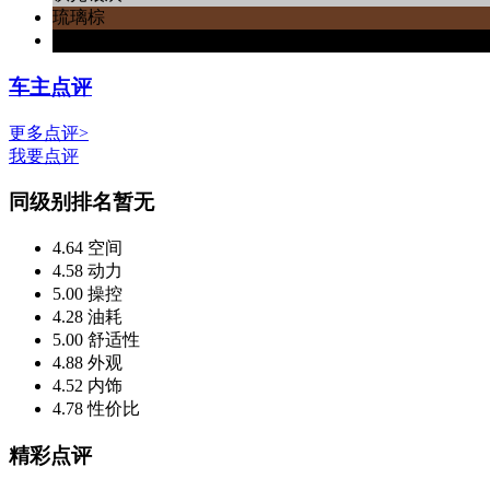
琉璃棕
碧玺黑
车主点评
更多点评>
我要点评
同级别排名
暂无
4.64
空间
4.58
动力
5.00
操控
4.28
油耗
5.00
舒适性
4.88
外观
4.52
内饰
4.78
性价比
精彩点评