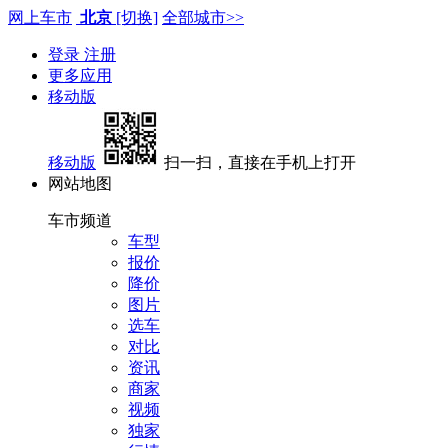
网上车市
北京
[切换]
全部城市>>
登录
注册
更多应用
移动版
移动版
扫一扫，直接在手机上打开
网站地图
车市频道
车型
报价
降价
图片
选车
对比
资讯
商家
视频
独家