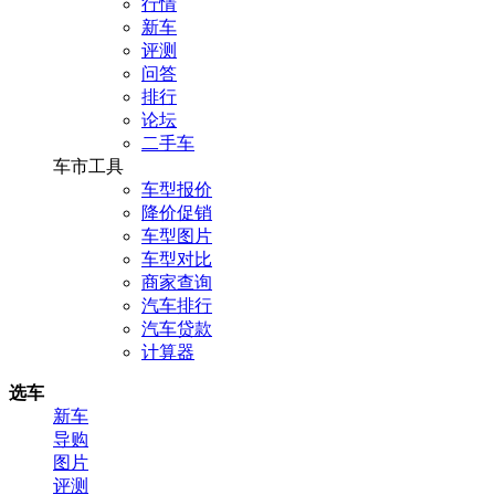
行情
新车
评测
问答
排行
论坛
二手车
车市工具
车型报价
降价促销
车型图片
车型对比
商家查询
汽车排行
汽车贷款
计算器
选车
新车
导购
图片
评测