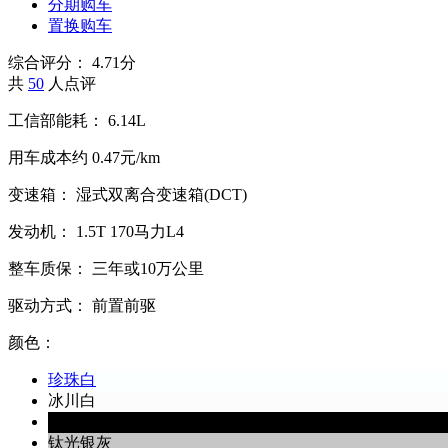
分期购车
置换购车
综合评分：
4.71分
共
50
人点评
工信部能耗：
6.14L
用车成本约
0.47元/km
变速箱：
湿式双离合变速箱(DCT)
发动机：
1.5T
170马力L4
整车质保：
三年或10万公里
驱动方式：
前置前驱
颜色：
珍珠白
冰川白
闪光珠光黑
钛光银灰