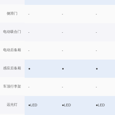
侧滑门
-
-
-
电动吸合门
-
-
-
电动后备厢
-
-
-
感应后备厢
●
●
●
车顶行李架
-
-
-
远光灯
●LED
●LED
●LED