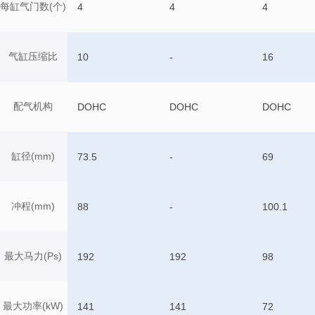
每缸气门数(个)
4
4
4
气缸压缩比
10
-
16
配气机构
DOHC
DOHC
DOHC
缸径(mm)
73.5
-
69
冲程(mm)
88
-
100.1
最大马力(Ps)
192
192
98
最大功率(kW)
141
141
72