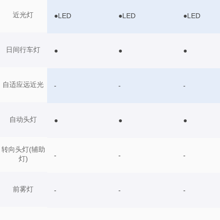
近光灯
●LED
●LED
●LED
日间行车灯
●
●
●
自适应远近光
-
-
-
自动头灯
●
●
●
转向头灯(辅助
-
-
-
灯)
前雾灯
-
-
-