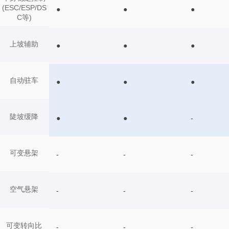
(ESC/ESP/DS
●
●
●
C等)
上坡辅助
●
●
●
自动驻车
●
●
●
陡坡缓降
●
●
-
可变悬架
-
-
-
空气悬架
-
-
-
可变转向比
-
-
-