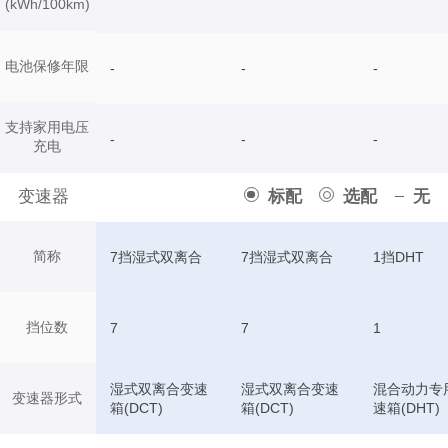
(kWh/100km)
电池保修年限
-
-
-
支持家用电压
-
-
-
充电
变速器
标配
选配
无
简称
7挡湿式双离合
7挡湿式双离合
1挡DHT
挡位数
7
7
1
湿式双离合变速
湿式双离合变速
混合动力专
变速器形式
箱(DCT)
箱(DCT)
速箱(DHT)