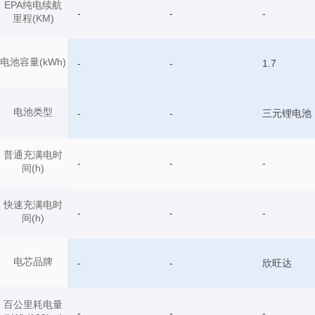
EPA纯电续航
-
-
-
里程(KM)
电池容量(kWh)
-
-
1.7
电池类型
-
-
三元锂电池
普通充满电时
-
-
-
间(h)
快速充满电时
-
-
-
间(h)
电芯品牌
-
-
欣旺达
百公里耗电量
-
-
-