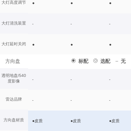
大灯高度调节
●
●
●
大灯清洗装置
-
-
-
大灯延时关闭
●
●
●
方向盘
标配
选配
无
透明地盘/540
-
-
-
度影像
雷达品牌
-
-
-
方向盘材质
●皮质
●皮质
●皮质