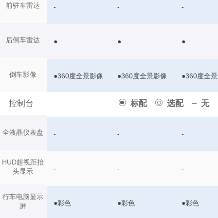
前驻车雷达
-
-
-
后倒车雷达
●
●
●
倒车影像
●360度全景影像
●360度全景影像
●360度全
控制台
标配
选配
无
全液晶仪表盘
-
-
-
HUD超视距抬
-
-
-
头显示
行车电脑显示
●彩色
●彩色
●彩色
屏