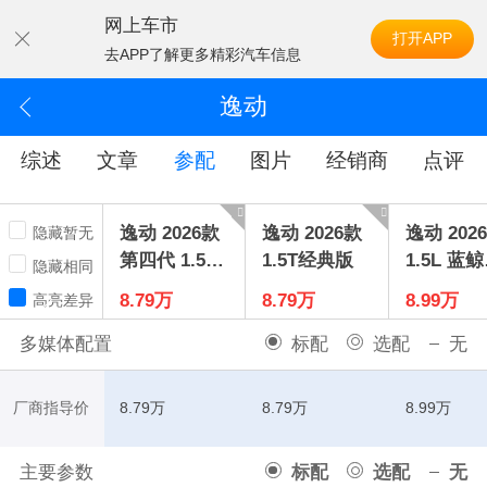
网上车市
打开APP
去APP了解更多精彩汽车信息
逸动
综述
文章
参配
图片
经销商
点评
逸动 2026款
逸动 2026款
逸动 202
隐藏暂无
第四代 1.5T
1.5T经典版
1.5L 蓝
隐藏相同
500Bar劲享
擎劲享型
8.79万
8.79万
8.99万
高亮差异
型
多媒体配置
标配
选配
无
厂商指导价
8.79万
8.79万
8.99万
主要参数
标配
选配
无