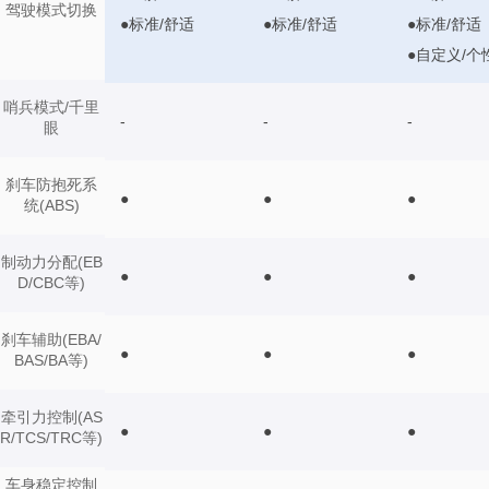
驾驶模式切换
●标准/舒适
●标准/舒适
●标准/舒适
●自定义/个
哨兵模式/千里
-
-
-
眼
刹车防抱死系
●
●
●
统(ABS)
制动力分配(EB
●
●
●
D/CBC等)
刹车辅助(EBA/
●
●
●
BAS/BA等)
牵引力控制(AS
●
●
●
R/TCS/TRC等)
车身稳定控制