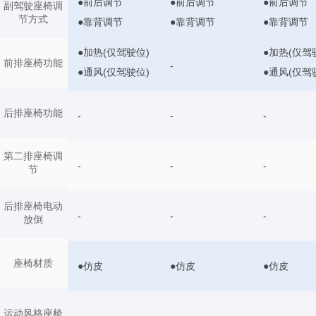
●前后调节
●前后调节
●前后调节
副驾驶座椅调
节方式
●靠背调节
●靠背调节
●靠背调节
●加热(仅驾驶位)
●加热(仅驾
前排座椅功能
-
●通风(仅驾驶位)
●通风(仅驾
后排座椅功能
-
-
-
第二排座椅调
-
-
-
节
后排座椅电动
-
-
-
放倒
座椅材质
●仿皮
●仿皮
●仿皮
运动风格座椅
-
-
-