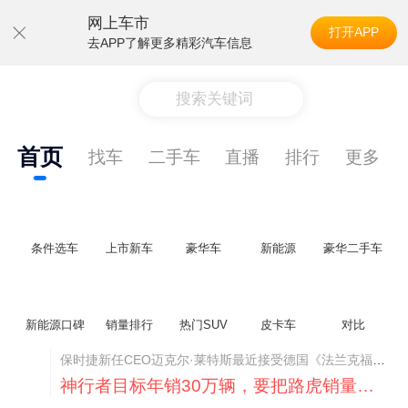
网上车市
打开APP
去APP了解更多精彩汽车信息
搜索关键词
首页
找车
二手车
直播
排行
更多
条件选车
上市新车
豪华车
新能源
豪华二手车
新能源口碑
销量排行
热门SUV
皮卡车
对比
神行者目标年销30万辆，要把路虎销量翻倍
路虎品牌全球一年卖多少？大约38万辆。也就是说，这个刚复活的新能源品牌，目标是干到路虎全球销量的八成。如果真能跑到30万辆，两者加起来就是68万辆——比现在路虎单独的数字，翻了接近一倍！说“再造一个路虎”，真不夸张。