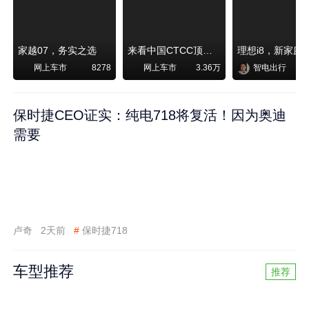
家越07，务实之选
来看中国CTCC顶级赛事艾瑞泽8 pro赛车如何脱颖而出
网上车市
网上车市
智电出行
8278
3.36万
保时捷CEO证实：纯电718将复活！因为奥迪
需要
卢奇
2天前
#
保时捷718
车型推荐
推荐