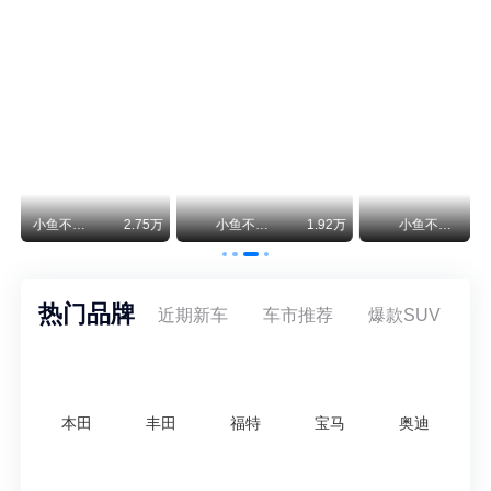
保时捷CEO证实：纯电718将复活！因为奥迪需要
保时捷新任CEO迈克尔·莱特斯最近接受德国《法兰克福汇报》采访，直接给纯电718项目吃了颗定心丸。之前外界传得沸沸扬扬，说这个项目可能推迟甚至取消，现在CEO亲自出面澄清：“关于电动718，我们已经得出结论，将会打造这款车型，因为这是经济上的最佳解决方案，也会是一款非常出色的汽车。”
神行者目标年销30万辆，要把路虎销量翻倍
路虎品牌全球一年卖多少？大约38万辆。也就是说，这个刚复活的新能源品牌，目标是干到路虎全球销量的八成。如果真能跑到30万辆，两者加起来就是68万辆——比现在路虎单独的数字，翻了接近一倍！说“再造一个路虎”，真不夸张。
万
小鱼不刹车
1.92万
小鱼不刹车
1.58万
安定洞察
热门品牌
近期新车
车市推荐
爆款SUV
本田
丰田
福特
宝马
奥迪