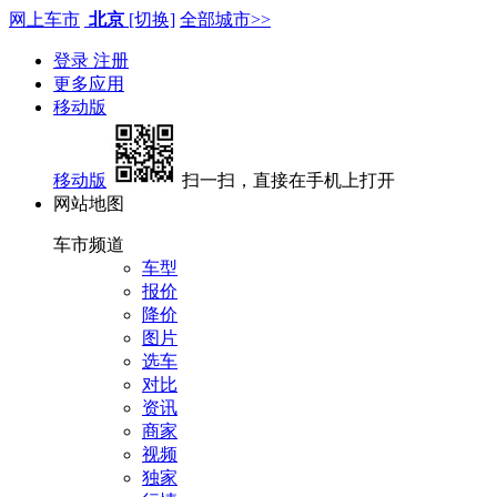
网上车市
北京
[切换]
全部城市>>
登录
注册
更多应用
移动版
移动版
扫一扫，直接在手机上打开
网站地图
车市频道
车型
报价
降价
图片
选车
对比
资讯
商家
视频
独家