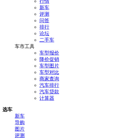
行情
新车
评测
问答
排行
论坛
二手车
车市工具
车型报价
降价促销
车型图片
车型对比
商家查询
汽车排行
汽车贷款
计算器
选车
新车
导购
图片
评测