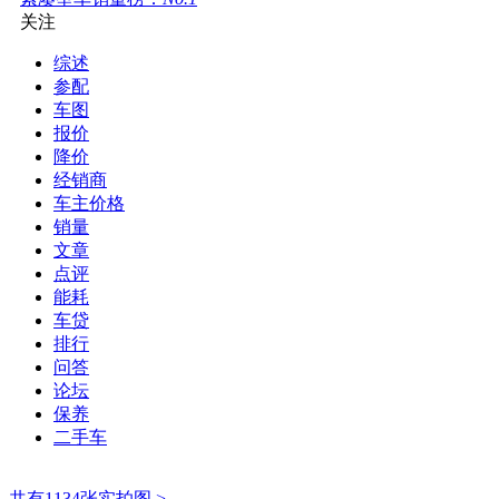
关注
综述
参配
车图
报价
降价
经销商
车主价格
销量
文章
点评
能耗
车贷
排行
问答
论坛
保养
二手车
共有1134张实拍图 >