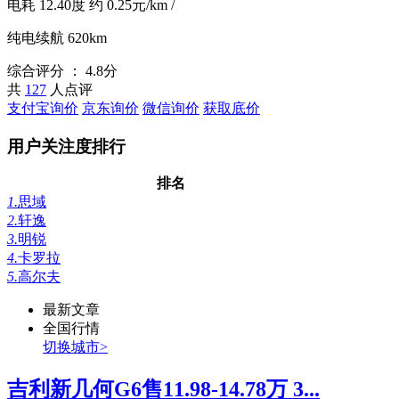
电耗
12.40度
约
0.25元/km
/
纯电续航
620km
综合评分 ：
4.8分
共
127
人点评
支付宝询价
京东询价
微信询价
获取底价
用户关注度排行
排名
1.
思域
2.
轩逸
3.
明锐
4.
卡罗拉
5.
高尔夫
最新文章
全国行情
切换城市>
吉利新几何G6售11.98-14.78万 3...