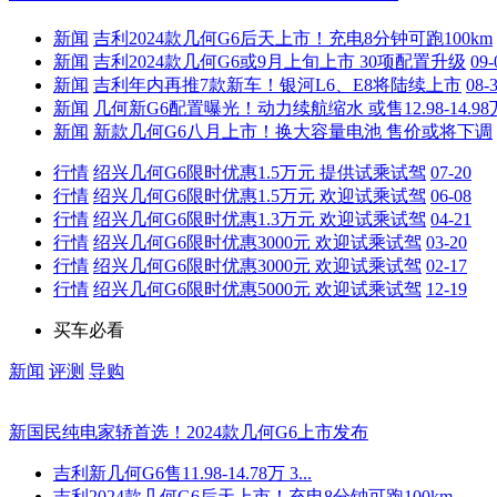
新闻
吉利2024款几何G6后天上市！充电8分钟可跑100km
新闻
吉利2024款几何G6或9月上旬上市 30项配置升级
09-
新闻
吉利年内再推7款新车！银河L6、E8将陆续上市
08-
新闻
几何新G6配置曝光！动力续航缩水 或售12.98-14.98
新闻
新款几何G6八月上市！换大容量电池 售价或将下调
行情
绍兴几何G6限时优惠1.5万元 提供试乘试驾
07-20
行情
绍兴几何G6限时优惠1.5万元 欢迎试乘试驾
06-08
行情
绍兴几何G6限时优惠1.3万元 欢迎试乘试驾
04-21
行情
绍兴几何G6限时优惠3000元 欢迎试乘试驾
03-20
行情
绍兴几何G6限时优惠3000元 欢迎试乘试驾
02-17
行情
绍兴几何G6限时优惠5000元 欢迎试乘试驾
12-19
买车必看
新闻
评测
导购
新国民纯电家轿首选！2024款几何G6上市发布
吉利新几何G6售11.98-14.78万 3...
吉利2024款几何G6后天上市！充电8分钟可跑100km