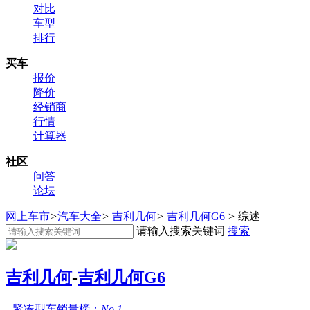
对比
车型
排行
买车
报价
降价
经销商
行情
计算器
社区
问答
论坛
网上车市
>
汽车大全
>
吉利几何
>
吉利几何G6
>
综述
请输入搜索关键词
搜索
吉利几何
-
吉利几何G6
紧凑型车销量榜：
No.1