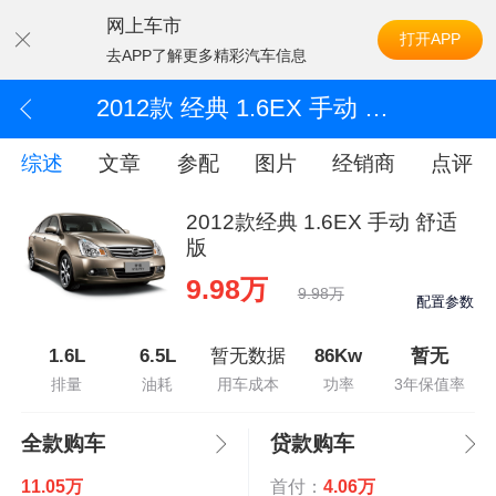
网上车市
打开APP
去APP了解更多精彩汽车信息
2012款 经典 1.6EX 手动 舒适版
综述
文章
参配
图片
经销商
点评
2012款经典 1.6EX 手动 舒适
版
9.98万
9.98万
配置参数
1.6L
6.5L
暂无数据
86Kw
暂无
排量
油耗
用车成本
功率
3年保值率
全款购车
贷款购车
11.05万
首付：
4.06万