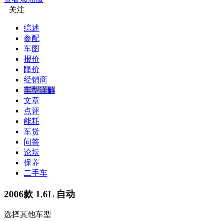
关注
综述
参配
车图
报价
降价
经销商
车型详解
文章
点评
能耗
车贷
问答
论坛
保养
二手车
2006款 1.6L 自动
选择其他车型