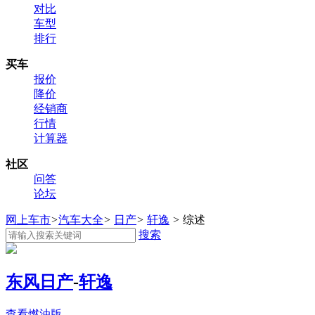
对比
车型
排行
买车
报价
降价
经销商
行情
计算器
社区
问答
论坛
网上车市
>
汽车大全
>
日产
>
轩逸
>
综述
搜索
东风日产
-
轩逸
查看燃油版