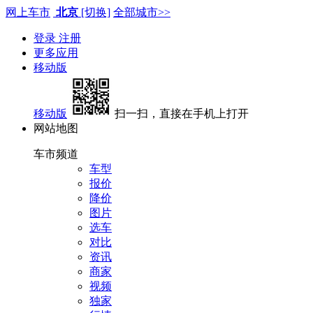
网上车市
北京
[切换]
全部城市>>
登录
注册
更多应用
移动版
移动版
扫一扫，直接在手机上打开
网站地图
车市频道
车型
报价
降价
图片
选车
对比
资讯
商家
视频
独家