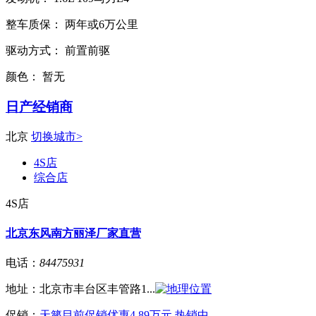
整车质保：
两年或6万公里
驱动方式：
前置前驱
颜色：
暂无
日产经销商
北京
切换城市>
4S店
综合店
4S店
北京东风南方丽泽厂家直营
电话：
84475931
地址：
北京市丰台区丰管路1...
促销：
天籁目前促销优惠4.89万元 热销中