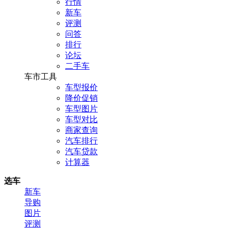
行情
新车
评测
问答
排行
论坛
二手车
车市工具
车型报价
降价促销
车型图片
车型对比
商家查询
汽车排行
汽车贷款
计算器
选车
新车
导购
图片
评测