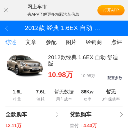
网上车市
打开APP
去APP了解更多精彩汽车信息
2012款 经典 1.6EX 自动 舒适版
综述
文章
参配
图片
经销商
点评
2012款经典 1.6EX 自动 舒适
版
10.98万
10.98万
配置参数
1.6L
7.6L
暂无数据
86Kw
暂无
排量
油耗
用车成本
功率
3年保值率
全款购车
贷款购车
12.11万
首付：
4.43万