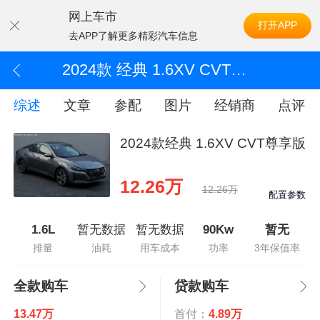
网上车市
打开APP
去APP了解更多精彩汽车信息
2024款 经典 1.6XV CVT尊享版
综述
文章
参配
图片
经销商
点评
2024款经典 1.6XV CVT尊享版
12.26万
12.26万
配置参数
1.6L
暂无数据
暂无数据
90Kw
暂无
排量
油耗
用车成本
功率
3年保值率
全款购车
贷款购车
13.47万
首付：
4.89万