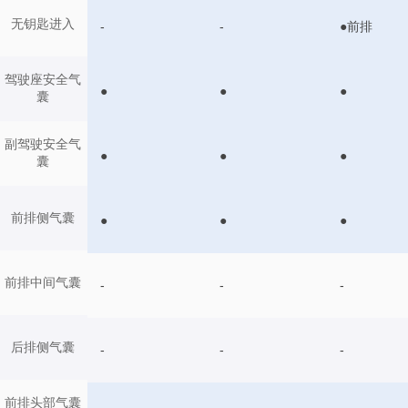
无钥匙进入
-
-
●前排
驾驶座安全气
●
●
●
囊
副驾驶安全气
●
●
●
囊
前排侧气囊
●
●
●
前排中间气囊
-
-
-
后排侧气囊
-
-
-
前排头部气囊