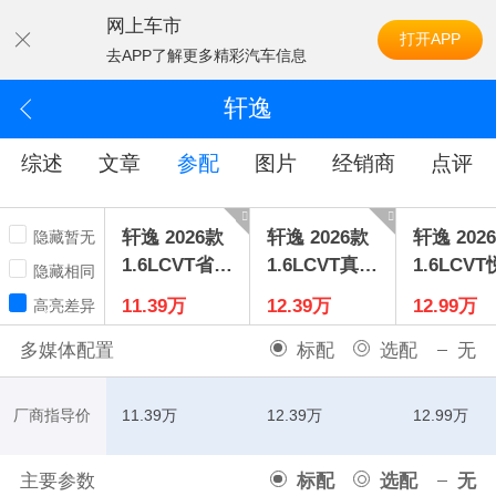
网上车市
打开APP
去APP了解更多精彩汽车信息
轩逸
综述
文章
参配
图片
经销商
点评
轩逸 2026款
轩逸 2026款
轩逸 202
隐藏暂无
1.6LCVT省心
1.6LCVT真心
1.6LCV
隐藏相同
版
版
版
11.39万
12.39万
12.99万
高亮差异
多媒体配置
标配
选配
无
厂商指导价
11.39万
12.39万
12.99万
主要参数
标配
选配
无