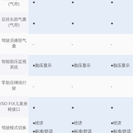
●
●
●
(气帘)
后排头部气囊
●
●
●
(气帘)
驾驶员膝部气
-
-
-
囊
智能胎压监视
●胎压显示
●胎压显示
●胎压显示
系统
零胎压继续行
-
-
-
驶
ISO FIX儿童座
●
●
●
椅接口
●经济
●经济
●经济
驾驶模式切换
●标准/舒适
●标准/舒适
●标准/舒适