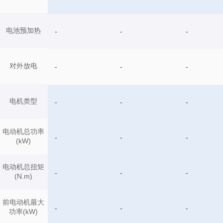
电池预加热
-
-
-
对外放电
-
-
-
电机类型
-
-
-
电动机总功率
-
-
-
(kW)
电动机总扭矩
-
-
-
(N.m)
前电动机最大
-
-
-
功率(kW)