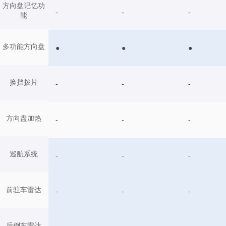
方向盘记忆功
-
-
-
能
多功能方向盘
●
●
●
换挡拨片
-
-
-
方向盘加热
-
-
-
巡航系统
-
-
-
前驻车雷达
-
-
-
后倒车雷达