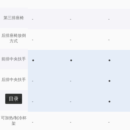
第三排座椅
-
-
-
后排座椅放倒
-
-
-
方式
前排中央扶手
●
●
●
后排中央扶手
-
-
●
目录
后排杯架
-
-
●
可加热/制冷杯
-
-
-
架