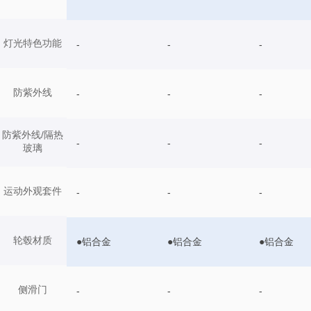
灯光特色功能
-
-
-
防紫外线
-
-
-
防紫外线/隔热
-
-
-
玻璃
运动外观套件
-
-
-
轮毂材质
●铝合金
●铝合金
●铝合金
侧滑门
-
-
-