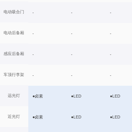
电动吸合门
-
-
-
电动后备厢
-
-
-
感应后备厢
-
-
-
车顶行李架
-
-
-
远光灯
●卤素
●LED
●LED
近光灯
●卤素
●LED
●LED