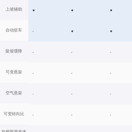
上坡辅助
●
●
●
自动驻车
-
●
●
陡坡缓降
-
-
-
可变悬架
-
-
-
空气悬架
-
-
-
可变转向比
-
-
-
前桥限滑差速