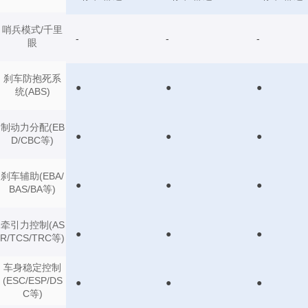
哨兵模式/千里
-
-
-
眼
刹车防抱死系
●
●
●
统(ABS)
制动力分配(EB
●
●
●
D/CBC等)
刹车辅助(EBA/
●
●
●
BAS/BA等)
牵引力控制(AS
●
●
●
R/TCS/TRC等)
车身稳定控制
(ESC/ESP/DS
●
●
●
C等)