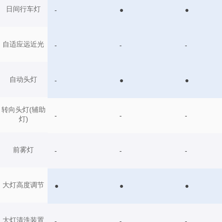
日间行车灯
-
●
●
自适应远近光
-
-
-
自动头灯
-
●
●
转向头灯(辅助
-
-
-
灯)
前雾灯
-
-
-
大灯高度调节
●
●
●
大灯清洗装置
-
-
-