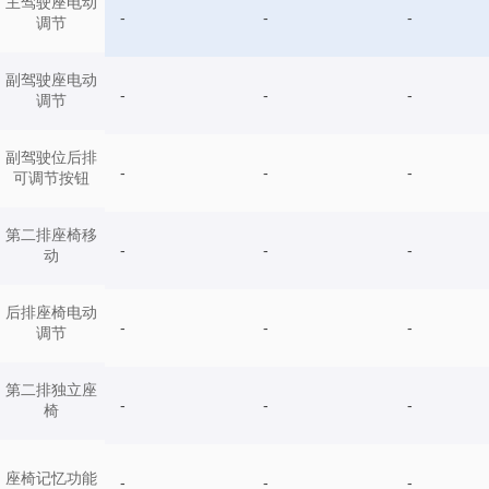
主驾驶座电动
-
-
-
调节
副驾驶座电动
-
-
-
调节
副驾驶位后排
-
-
-
可调节按钮
第二排座椅移
-
-
-
动
后排座椅电动
-
-
-
调节
第二排独立座
-
-
-
椅
座椅记忆功能
-
-
-