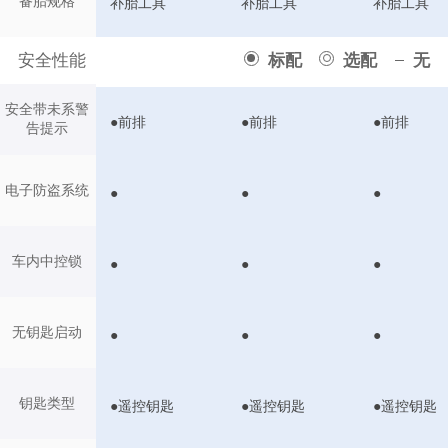
备胎规格
补胎工具
补胎工具
补胎工具
安全性能
标配
选配
无
安全带未系警
●前排
●前排
●前排
告提示
电子防盗系统
●
●
●
车内中控锁
●
●
●
无钥匙启动
●
●
●
钥匙类型
●遥控钥匙
●遥控钥匙
●遥控钥匙