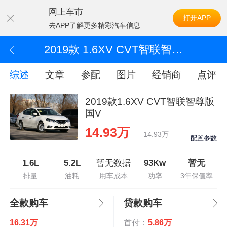
网上车市
打开APP
去APP了解更多精彩汽车信息
2019款 1.6XV CVT智联智尊版 国V
综述
文章
参配
图片
经销商
点评
2019款1.6XV CVT智联智尊版
国V
14.93万
14.93万
配置参数
1.6L
5.2L
暂无数据
93Kw
暂无
排量
油耗
用车成本
功率
3年保值率
全款购车
贷款购车
16.31万
首付：
5.86万