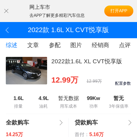
网上车市
打开APP
去APP了解更多精彩汽车信息
2022款 1.6L XL CVT悦享版
综述
文章
参配
图片
经销商
点评
2022款1.6L XL CVT悦享版
12.99万
12.99万
配置参数
1.6L
4.9L
暂无数据
99Kw
暂无
排量
油耗
用车成本
功率
3年保值率
全款购车
贷款购车
14.25万
首付：
5.16万