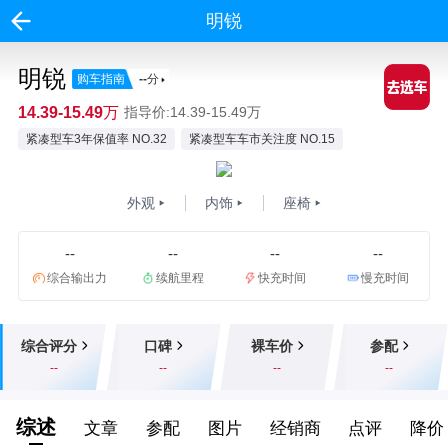
明锐
明锐
购车指南
--
分
14.39-15.49万
指导价:14.39-15.49万
紧凑型车3年保值率 NO.32
紧凑型车车市关注度 NO.15
外观
内饰
座椅
--
--
--
--
综合输出力
续航里程
快充时间
慢充时间
综合评分
口碑
裸车价
参配
--
--
--
--
综述
文章
参配
图片
经销商
点评
降价