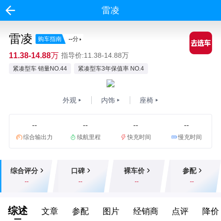
雷凌
雷凌
购车指南
--
分
11.38-14.88万
指导价:11.38-14.88万
紧凑型车 销量NO.44
紧凑型车3年保值率 NO.4
外观
内饰
座椅
--
--
--
--
综合输出力
续航里程
快充时间
慢充时间
综合评分
口碑
裸车价
参配
--
--
--
--
综述
文章
参配
图片
经销商
点评
降价