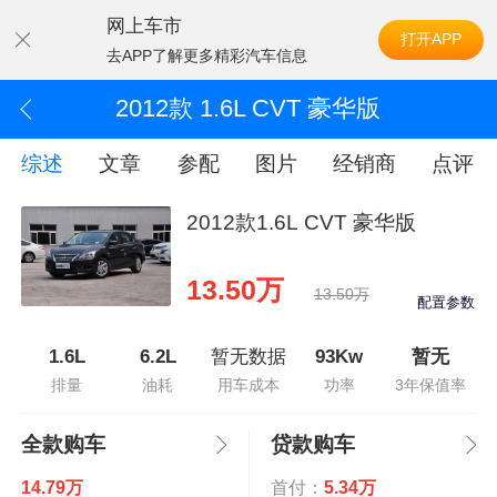
网上车市
打开APP
去APP了解更多精彩汽车信息
2012款 1.6L CVT 豪华版
综述
文章
参配
图片
经销商
点评
2012款1.6L CVT 豪华版
13.50万
13.50万
配置参数
1.6L
6.2L
暂无数据
93Kw
暂无
排量
油耗
用车成本
功率
3年保值率
全款购车
贷款购车
14.79万
首付：
5.34万