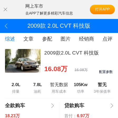
网上车市
打开APP
去APP了解更多精彩汽车信息
2009款 2.0L CVT 科技版
综述
文章
参配
图片
经销商
点评
2009款2.0L CVT 科技版
16.08万
16.08万
配置参数
2.0L
7.8L
暂无数据
105Kw
暂无
排量
油耗
用车成本
功率
3年保值率
全款购车
贷款购车
18.23万
首付：
6.97万