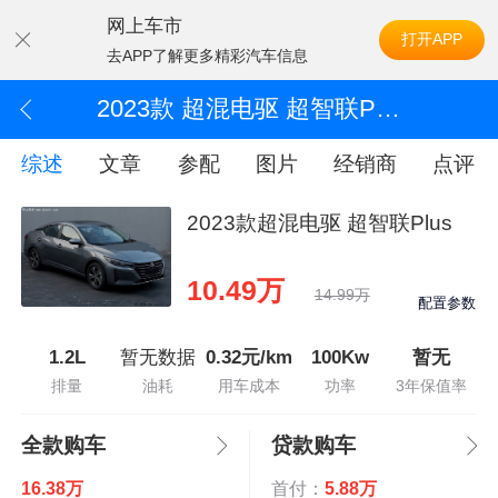
网上车市
打开APP
去APP了解更多精彩汽车信息
2023款 超混电驱 超智联Plus
综述
文章
参配
图片
经销商
点评
2023款超混电驱 超智联Plus
10.49万
14.99万
配置参数
1.2L
暂无数据
0.32元/km
100Kw
暂无
排量
油耗
用车成本
功率
3年保值率
全款购车
贷款购车
16.38万
首付：
5.88万