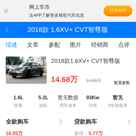
网上车市
打开APP
去APP了解更多精彩汽车信息
2018款 1.6XV+ CVT智尊版
综述
文章
参配
图片
经销商
点评
2018款1.6XV+ CVT智尊版
14.68万
14.68万
配置参数
1.6L
5.2L
暂无数据
93Kw
暂无
排量
油耗
用车成本
功率
3年保值率
全款购车
贷款购车
16.05万
首付：
5.77万