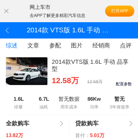
网上车市
打开APP
去APP了解更多精彩汽车信息
2014款 VTS版 1.6L 手动 品享型
综述
文章
参配
图片
经销商
点评
2014款VTS版 1.6L 手动 品享
型
12.58万
12.58万
配置参数
1.6L
6.7L
暂无数据
86Kw
暂无
排量
油耗
用车成本
功率
3年保值率
全款购车
贷款购车
13.82万
首付：
5.01万