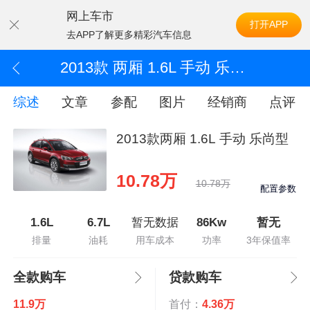
网上车市
打开APP
去APP了解更多精彩汽车信息
2013款 两厢 1.6L 手动 乐尚型
综述
文章
参配
图片
经销商
点评
2013款两厢 1.6L 手动 乐尚型
10.78万
10.78万
配置参数
1.6L
6.7L
暂无数据
86Kw
暂无
排量
油耗
用车成本
功率
3年保值率
全款购车
贷款购车
11.9万
首付：
4.36万