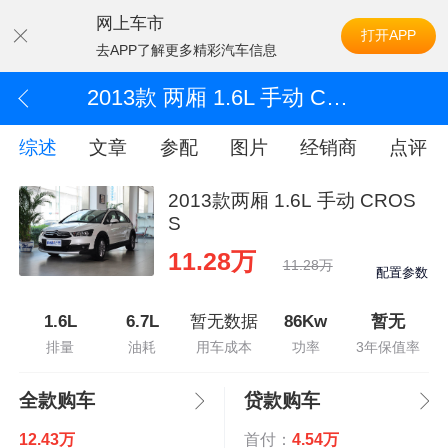
网上车市
打开APP
去APP了解更多精彩汽车信息
2013款 两厢 1.6L 手动 CROSS
综述
文章
参配
图片
经销商
点评
2013款两厢 1.6L 手动 CROS
S
11.28万
11.28万
配置参数
1.6L
6.7L
暂无数据
86Kw
暂无
排量
油耗
用车成本
功率
3年保值率
全款购车
贷款购车
12.43万
首付：
4.54万