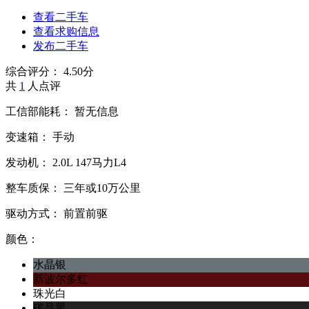
查看二手车
查看求购信息
发布二手车
综合评分：
4.50分
共
1
人点评
工信部能耗：
暂无信息
变速箱：
手动
发动机：
2.0L
147马力L4
整车质保：
三年或10万公里
驱动方式：
前置前驱
颜色：
水晶银
新波尔多红
珠光白
碳晶黑