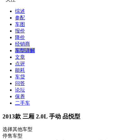
综述
参配
车图
报价
降价
经销商
车型详解
文章
点评
能耗
车贷
问答
论坛
保养
二手车
2013款 三厢 2.0L 手动 品悦型
选择其他车型
停售车型