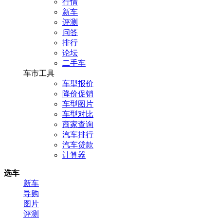
行情
新车
评测
问答
排行
论坛
二手车
车市工具
车型报价
降价促销
车型图片
车型对比
商家查询
汽车排行
汽车贷款
计算器
选车
新车
导购
图片
评测