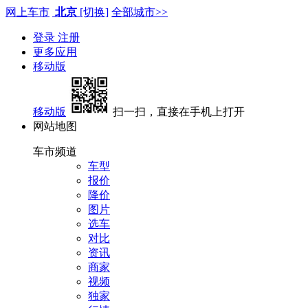
网上车市
北京
[切换]
全部城市>>
登录
注册
更多应用
移动版
移动版
扫一扫，直接在手机上打开
网站地图
车市频道
车型
报价
降价
图片
选车
对比
资讯
商家
视频
独家