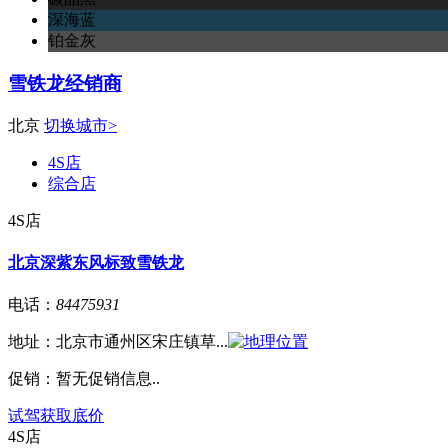
深海蓝
铂金灰
雪铁龙经销商
北京
切换城市>
4S店
综合店
4S店
北京深紫东风标致雪铁龙
电话：
84475931
地址：
北京市通州区宋庄镇草...
促销：
暂无促销信息..
试驾
获取底价
4S店