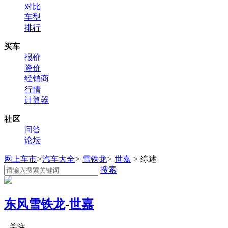
对比
车型
排行
买车
报价
降价
经销商
行情
计算器
社区
问答
论坛
网上车市
>
汽车大全
>
雪铁龙
>
世嘉
>
综述
搜索
东风雪铁龙
-
世嘉
关注