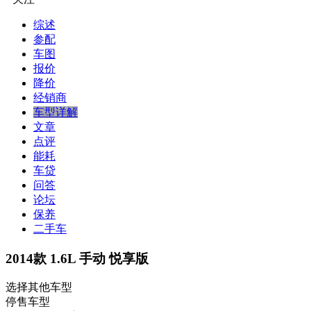
综述
参配
车图
报价
降价
经销商
车型详解
文章
点评
能耗
车贷
问答
论坛
保养
二手车
2014款 1.6L 手动 悦享版
选择其他车型
停售车型