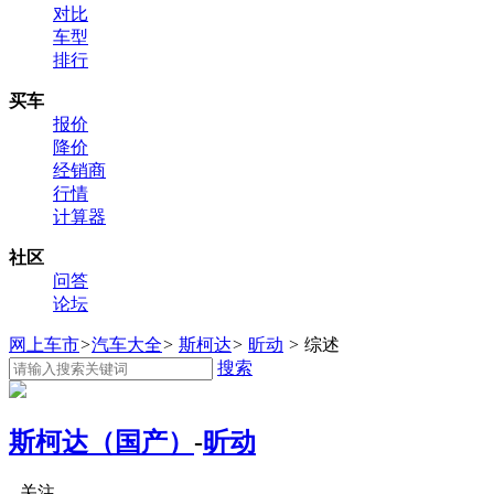
对比
车型
排行
买车
报价
降价
经销商
行情
计算器
社区
问答
论坛
网上车市
>
汽车大全
>
斯柯达
>
昕动
>
综述
搜索
斯柯达（国产）
-
昕动
关注