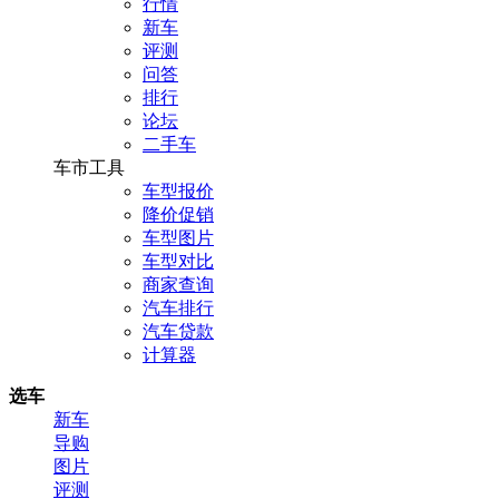
行情
新车
评测
问答
排行
论坛
二手车
车市工具
车型报价
降价促销
车型图片
车型对比
商家查询
汽车排行
汽车贷款
计算器
选车
新车
导购
图片
评测