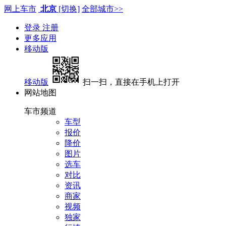
网上车市
北京
[切换]
全部城市>>
登录
注册
更多应用
移动版
移动版
扫一扫，直接在手机上打开
网站地图
车市频道
车型
报价
降价
图片
选车
对比
资讯
商家
视频
独家