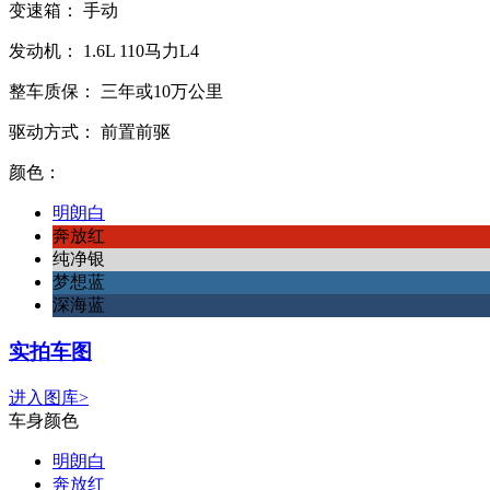
变速箱：
手动
发动机：
1.6L
110马力L4
整车质保：
三年或10万公里
驱动方式：
前置前驱
颜色：
明朗白
奔放红
纯净银
梦想蓝
深海蓝
实拍车图
进入图库>
车身颜色
明朗白
奔放红