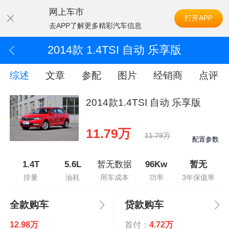
网上车市
打开APP
去APP了解更多精彩汽车信息
2014款 1.4TSI 自动 乐享版
综述
文章
参配
图片
经销商
点评
2014款1.4TSI 自动 乐享版
11.79万
11.79万
配置参数
1.4T
5.6L
暂无数据
96Kw
暂无
排量
油耗
用车成本
功率
3年保值率
全款购车
贷款购车
12.98万
首付：
4.72万