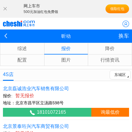
网上车市
领取红包
500元加油红包免费领
换车
昕动
综述
报价
降价
配置
图片
行情资讯
4S店
东城区
北京磊诚浩业汽车销售有限公司
暂无报价
报价:
地址：北京市昌平区立汤路598号
18101072165
询最低价
北京景泰珩兴汽车商贸有限公司