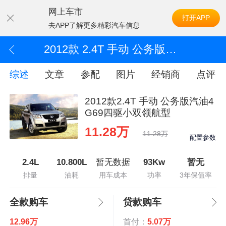
网上车市
打开APP
去APP了解更多精彩汽车信息
2012款 2.4T 手动 公务版汽油4G69四驱小双领航型
综述
文章
参配
图片
经销商
点评
2012款2.4T 手动 公务版汽油4
G69四驱小双领航型
11.28万
11.28万
配置参数
2.4L
10.800L
暂无数据
93Kw
暂无
排量
油耗
用车成本
功率
3年保值率
全款购车
贷款购车
12.96万
首付：
5.07万