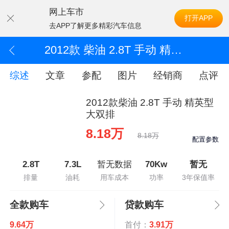
网上车市
打开APP
去APP了解更多精彩汽车信息
2012款 柴油 2.8T 手动 精英型大双排
综述
文章
参配
图片
经销商
点评
2012款柴油 2.8T 手动 精英型
大双排
8.18万
8.18万
配置参数
2.8T
7.3L
暂无数据
70Kw
暂无
排量
油耗
用车成本
功率
3年保值率
全款购车
贷款购车
9.64万
首付：
3.91万