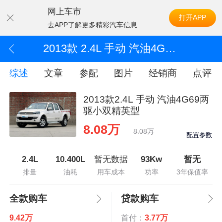
网上车市
打开APP
去APP了解更多精彩汽车信息
2013款 2.4L 手动 汽油4G69两驱小双精英型
综述
文章
参配
图片
经销商
点评
2013款2.4L 手动 汽油4G69两
驱小双精英型
8.08万
8.08万
配置参数
2.4L
10.400L
暂无数据
93Kw
暂无
排量
油耗
用车成本
功率
3年保值率
全款购车
贷款购车
9.42万
首付：
3.77万