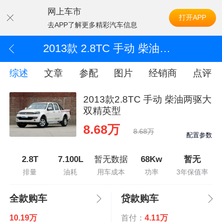
网上车市
打开APP
去APP了解更多精彩汽车信息
2013款 2.8TC 手动 柴油两驱大双精英型
综述
文章
参配
图片
经销商
点评
2013款2.8TC 手动 柴油两驱大
双精英型
8.68万
8.68万
配置参数
2.8T
7.100L
暂无数据
68Kw
暂无
排量
油耗
用车成本
功率
3年保值率
全款购车
贷款购车
10.19万
首付：
4.11万