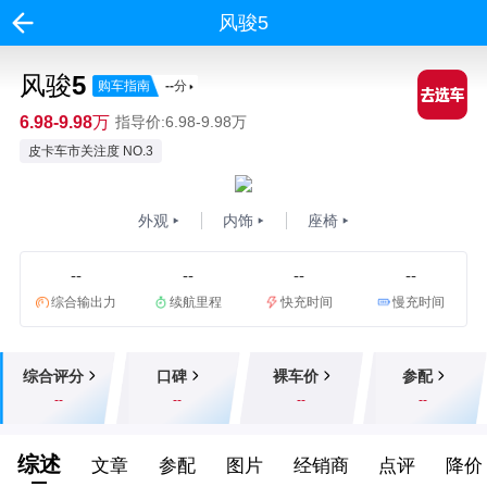
风骏5
风骏5
购车指南
--
分
6.98-9.98万
指导价:6.98-9.98万
皮卡车市关注度 NO.3
外观
内饰
座椅
--
--
--
--
综合输出力
续航里程
快充时间
慢充时间
综合评分
口碑
裸车价
参配
--
--
--
--
综述
文章
参配
图片
经销商
点评
降价