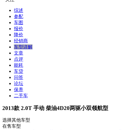
综述
参配
车图
报价
降价
经销商
车型详解
文章
点评
能耗
车贷
问答
论坛
保养
二手车
2013款 2.0T 手动 柴油4D20两驱小双领航型
选择其他车型
在售车型