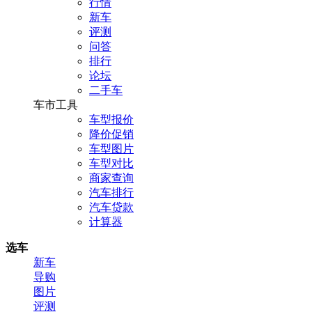
行情
新车
评测
问答
排行
论坛
二手车
车市工具
车型报价
降价促销
车型图片
车型对比
商家查询
汽车排行
汽车贷款
计算器
选车
新车
导购
图片
评测