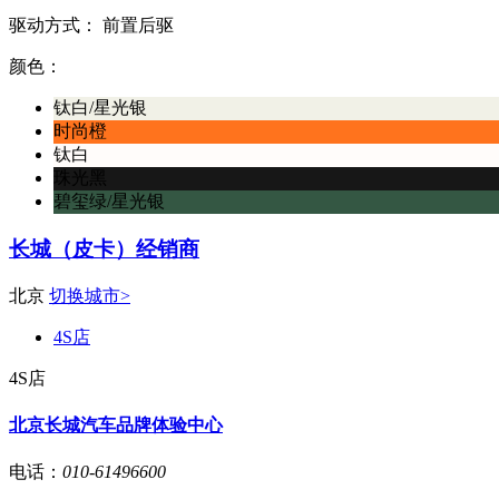
驱动方式：
前置后驱
颜色：
钛白/星光银
时尚橙
钛白
珠光黑
碧玺绿/星光银
长城（皮卡）经销商
北京
切换城市>
4S店
4S店
北京长城汽车品牌体验中心
电话：
010-61496600