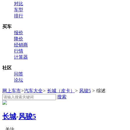
对比
车型
排行
买车
报价
降价
经销商
行情
计算器
社区
问答
论坛
网上车市
>
汽车大全
>
长城（皮卡）
>
风骏5
>
综述
搜索
长城
-
风骏5
关注