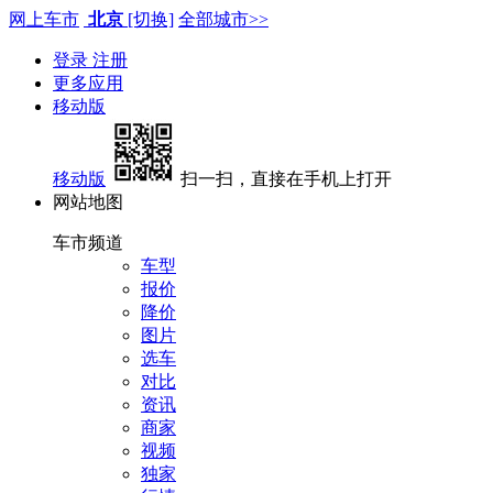
网上车市
北京
[切换]
全部城市>>
登录
注册
更多应用
移动版
移动版
扫一扫，直接在手机上打开
网站地图
车市频道
车型
报价
降价
图片
选车
对比
资讯
商家
视频
独家