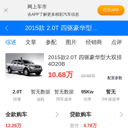
网上车市
打开APP
去APP了解更多精彩汽车信息
2015款 2.0T 四驱豪华型大双排4D20B
综述
文章
参配
图片
经销商
点评
2015款2.0T 四驱豪华型大双排
4D20B
10.68万
10.68万
配置参数
2.0T
暂无数据
暂无数据
95Kw
暂无
排量
油耗
用车成本
功率
3年保值率
全款购车
贷款购车
12.26万
首付：
4.78万