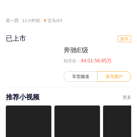
莫一西
11小时前
#
宝马iX3
已上市
新车
奔驰E级
44.01-56.95万
指导价：
车型频道
新车图片
推荐小视频
更多