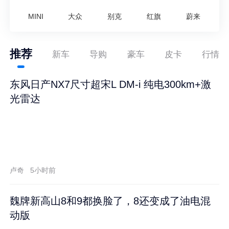
MINI
大众
别克
红旗
蔚来
推荐
新车
导购
豪车
皮卡
行情
东风日产NX7尺寸超宋L DM-i 纯电300km+激
光雷达
卢奇
5小时前
魏牌新高山8和9都换脸了，8还变成了油电混
动版