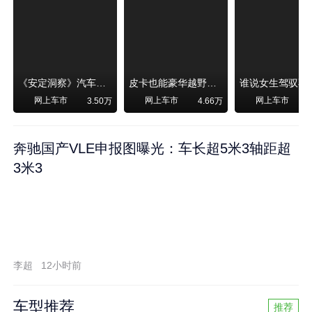
《安定洞察》汽车烧不烧油，和石油安全无关！
皮卡也能豪华越野！纵横F700上市，限时卖29.99万起
网上车市
网上车市
网上车市
3.50万
4.66万
奔驰国产VLE申报图曝光：车长超5米3轴距超
3米3
李超
12小时前
车型推荐
推荐