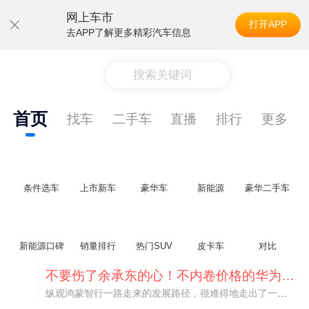
网上车市
打开APP
去APP了解更多精彩汽车信息
搜索关键词
首页
找车
二手车
直播
排行
更多
条件选车
上市新车
豪华车
新能源
豪华二手车
新能源口碑
销量排行
热门SUV
皮卡车
对比
不要伤了余承东的心！不内卷价格的华为，弥足珍贵！
纵观鸿蒙智行一路走来的发展路径，很难得地走出了一条和当下车市截然不同的道路：不靠降价走量、不参与低端价格厮杀，始终以技术迭代、架构创新、智能化体验升级、整车品质突破作为核心驱动力，稳步实现产品价值向上、品牌价格带稳步攀升。