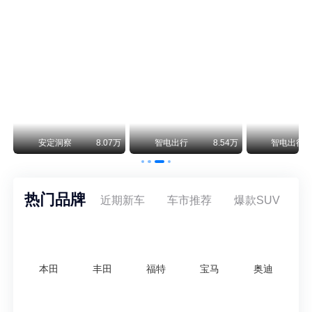
阿斯顿·马丁退出北京市场 三家门店全部关闭
曾在北京坐拥多家授权网点、稳居华北超豪华汽车市场重要一席的阿斯顿·马丁，如今彻底走完了在北京新车零售的全部征程。
不要伤了余承东的心！不内卷价格的华为，弥足珍贵！
纵观鸿蒙智行一路走来的发展路径，很难得地走出了一条和当下车市截然不同的道路：不靠降价走量、不参与低端价格厮杀，始终以技术迭代、架构创新、智能化体验升级、整车品质突破作为核心驱动力，稳步实现产品价值向上、品牌价格带稳步攀升。
万
安定洞察
8.07万
智电出行
8.54万
智电出行
热门品牌
近期新车
车市推荐
爆款SUV
本田
丰田
福特
宝马
奥迪