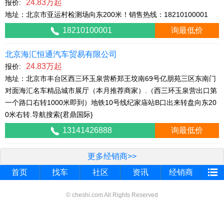
24.83万起
报价:
地址：北京市亚运村检测场向东200米！销售热线：18210100001
18210100001
询最低价
北京海汇恒通汽车贸易有限公司
24.83万起
报价:
地址：北京市丰台区西三环玉泉营桥郑王坟南69号亿朋苑三区东南门
对面海汇名车精品城市展厅（本月推荐商家）.（西三环玉泉营出口第
一个路口右转1000米即到）地铁10号线纪家庙站B口出来转盘向东20
0米右转.导航搜索{君鼎国际}
13141426888
询最低价
更多经销商>>
首页
找车
社区
资讯
经销商
© cheshi.com All Rights Reserved