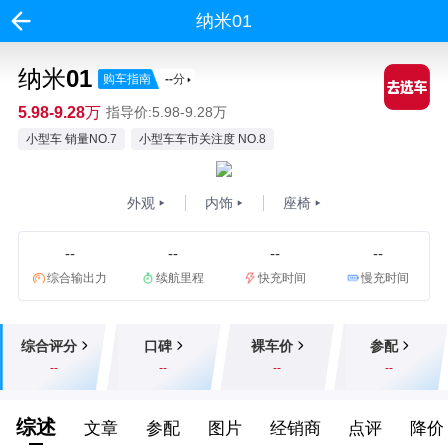
纳米01
纳米01
购车指南
--
分
5.98-9.28万
指导价:5.98-9.28万
小型车 销量NO.7
小型车车市关注度 NO.8
外观
内饰
座椅
--
--
--
--
综合输出力
续航里程
快充时间
慢充时间
综合评分
口碑
裸车价
参配
--
--
--
--
综述
文章
参配
图片
经销商
点评
降价