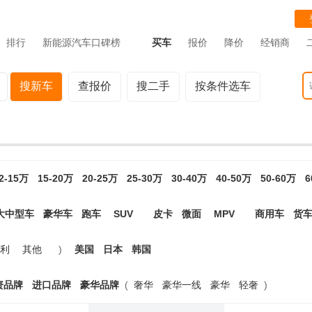
排行
新能源汽车口碑榜
买车
报价
降价
经销商
搜新车
查报价
搜二手
按条件选车
2-15万
15-20万
20-25万
25-30万
30-40万
40-50万
50-60万
6
大中型车
豪华车
跑车
SUV
皮卡
微面
MPV
商用车
货
利
其他
)
美国
日本
韩国
资品牌
进口品牌
豪华品牌
(
奢华
豪华一线
豪华
轻奢
)