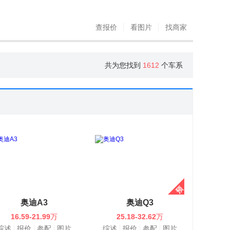
查报价
看图片
找商家
共为您找到
1612
个车系
奥迪A3
奥迪Q3
16.59-21.99
万
25.18-32.62
万
综述
报价
参配
图片
综述
报价
参配
图片