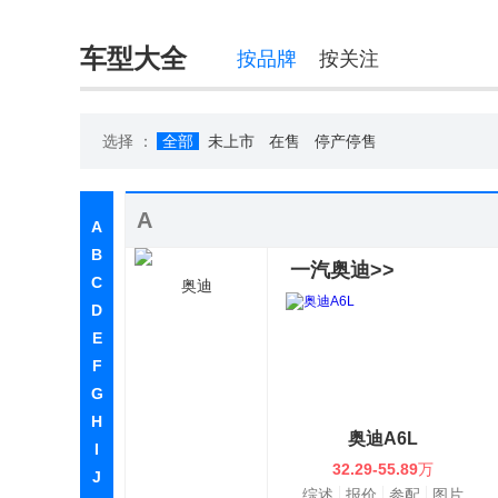
车型大全
按品牌
按关注
选择 ：
全部
未上市
在售
停产停售
A
A
B
一汽奥迪>>
C
奥迪
D
E
F
G
H
奥迪A6L
I
32.29-55.89
万
J
综述
报价
参配
图片