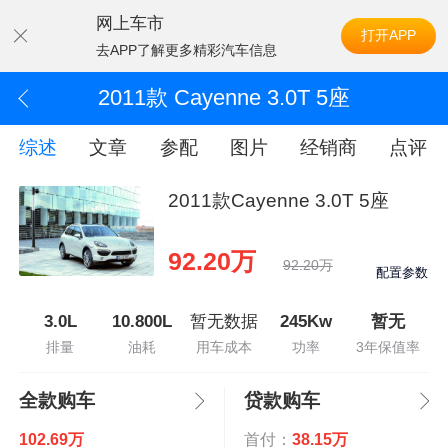
网上车市
打开APP
去APP了解更多精彩汽车信息
2011款 Cayenne 3.0T 5座
综述
文章
参配
图片
经销商
点评
2011款Cayenne 3.0T 5座
92.20万
92.20万
配置参数
3.0L
10.800L
暂无数据
245Kw
暂无
排量
油耗
用车成本
功率
3年保值率
全款购车
贷款购车
102.69万
首付：
38.15万